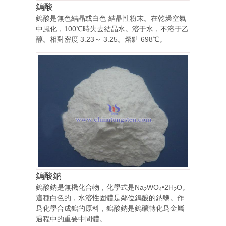
鎢酸
鎢酸是無色結晶或白色 結晶性粉末。在乾燥空氣
中風化，100℃時失去結晶水。溶于水，不溶于乙
醇。相對密度 3.23～ 3.25。熔點 698℃。
鎢酸鈉
鎢酸鈉是無機化合物，化學式是Na
WO
•2H
O。
2
4
2
這種白色的，水溶性固體是鄰位鎢酸的鈉鹽。作
爲化學合成鎢的原料，鎢酸鈉是鎢礦轉化爲金屬
過程中的重要中間體。