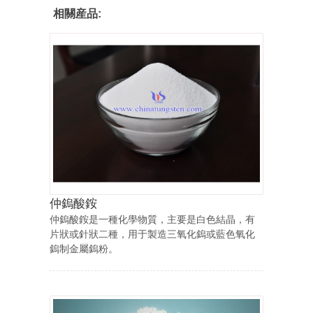
相關産品:
仲鎢酸銨
仲鎢酸銨是一種化學物質，主要是白色結晶，有
片狀或針狀二種，用于製造三氧化鎢或藍色氧化
鎢制金屬鎢粉。