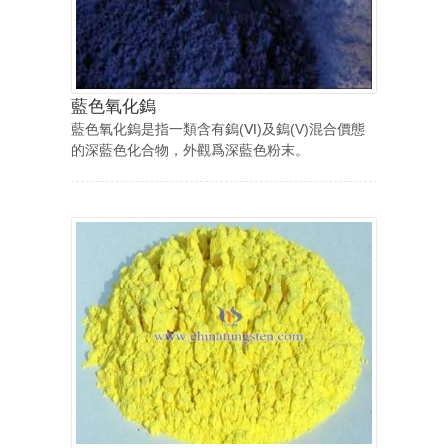
藍色氧化鎢
藍色氧化鎢是指一類含有鎢(Ⅵ)及鎢(V)混合價態
的深藍色化合物，外觀爲深藍色粉末。