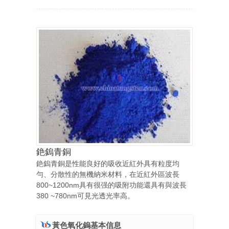
銫鎢青銅
銫鎢青銅是性能良好的吸收近紅外具有粒度均
勻、分散性的無機納米材料，在近紅外區波長
800~1200nm具有很强的吸附功能還具有與波長
380 ~780nm可見光透光率高。
黃色氧化鎢基本信息