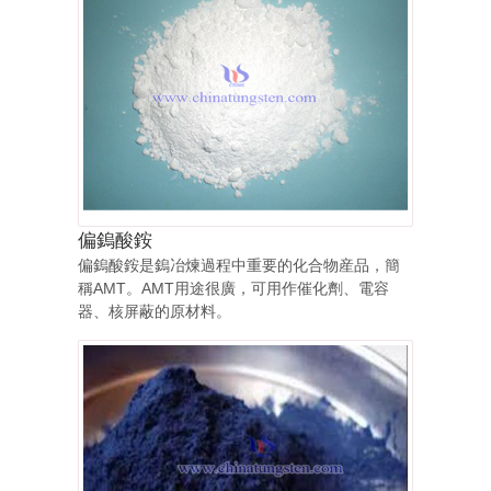
偏鎢酸銨
偏鎢酸銨是鎢冶煉過程中重要的化合物産品，簡
稱AMT。AMT用途很廣，可用作催化劑、電容
器、核屏蔽的原材料。