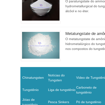
O paratungstate do ammon
hydrometallurgical do tung
álcôol e no éter.
Metatungstate de amô
O metatungstate de amôni
hidrometalúrgico do tungst
nos compostos do tungst
Notícias do
Chinatungsten
Vídeo de Tungstên
Tungsten
Carboneto de
Tungstênio
Liga de tungstênio
tungstênio
Jóias de
Pesca Sinkers
Pó de tungstênio
tungstênio