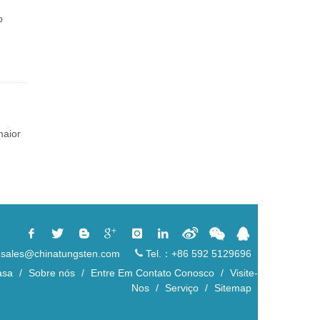
o
maior
sales@chinatungsten.com
Tel.：+86 592 5129696
asa
/
Sobre nós
/
Entre Em Contato Conosco
/
Visite-
Nos
/
Serviço
/
Sitemap