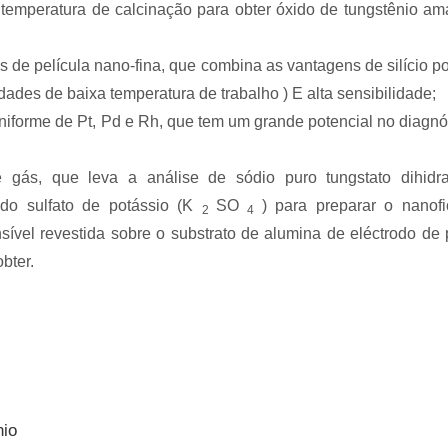
 temperatura de calcinação para obter óxido de tungstênio am
s de película nano-fina, que combina as vantagens de silício p
ades de baixa temperatura de trabalho ) E alta sensibilidade;
uniforme de Pt, Pd e Rh, que tem um grande potencial no diagnó
 gás, que leva a análise de sódio puro tungstato dihidr
ndo sulfato de potássio (K
SO
) para preparar o nanof
2
4
ível revestida sobre o substrato de alumina de eléctrodo de 
bter.
nio