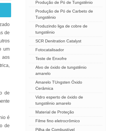
Produção de Pó de Tungstênio
Produção de Pó de Carbeto de
Tungstênio
izado
Produzindo liga de cobre de
tungstênio
ás de
utros
SCR Denitration Catalyst
mo um
Fotocatalisador
z aos
Teste de Enxofre
rica,
Alvo de óxido de tungstênio
amarelo
Amarelo TUngsten Óxido
Cerâmica
do de
Vidro esperto de óxido de
mente
tungstênio amarelo
Material de Proteção
nio é
Filme fino eletrocrômico
do de
Pilha de Combustível