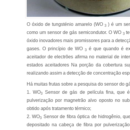
O óxido de tungsténio amarelo (WO
) é um sem
3
como um sensor de gás semicondutor. O WO
t
3
óxido inovadores mais promissores para a detec
gases. O princípio de WO
é que quando é ex
3
aceitador de electrões afirma no material de inte
estados aceitadores Na porção da cobertura su
realizando assim a detecção de concentração espe
Há muitas frutas sobre a pesquisa do sensor do gás
1. WO
Sensor de gás de película fina, que 
3
pulverização por magnetrão alvo oposto no subst
obtido após tratamento térmico;
2. WO
Sensor de fibra óptica de hidrogênio, que
3
depositado na cabeça de fibra por pulverização