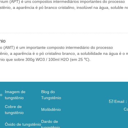
ium (APT) é uns compostos intermediários importantes do processo
stênio, a aparência é pó branco cristalino, insolúvel na água, soluble n
nio
o (AMT) é um importante composto intermediário do processo
ênio, a aparência é o pó cristalino branco, a solubilidade na água é o 
ênio que sobre 300g WO3 / 100ml H2O (em 25 ℃).
Imagem de
Blog do
io
tungstênio
Tungstênio
Email：
Cobre de
C
Molibdênio
tungstênio
Dardo de
Óxido de tungstênio
tungstênio