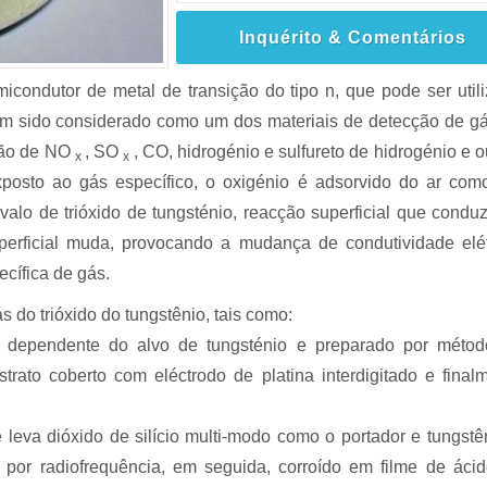
Inquérito & Comentários
icondutor de metal de transição do tipo n, que pode ser util
em sido considerado como um dos materiais de detecção de g
ção de NO
, SO
, CO, hidrogénio e sulfureto de hidrogénio e o
x
x
posto ao gás específico, o oxigénio é adsorvido do ar co
rvalo de trióxido de tungsténio, reacção superficial que condu
perficial muda, provocando a mudança de condutividade elét
cífica de gás.
 do trióxido do tungstênio, tais como:
é dependente do alvo de tungsténio e preparado por méto
rato coberto com eléctrodo de platina interdigitado e final
 leva dióxido de silício multi-modo como o portador e tungstê
 por radiofrequência, em seguida, corroído em filme de áci