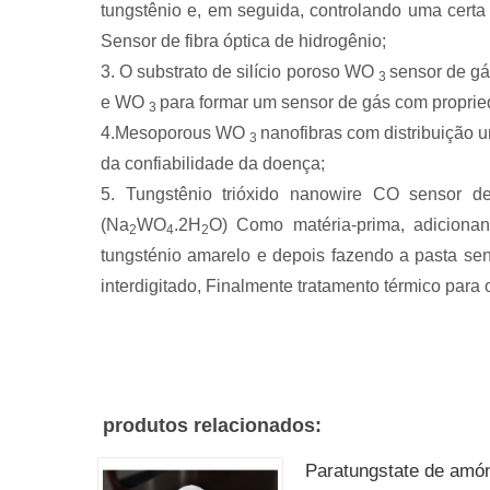
tungstênio e, em seguida, controlando uma certa
Sensor de fibra óptica de hidrogênio;
3. O substrato de silício poroso WO
sensor de gá
3
e WO
para formar um sensor de gás com propried
3
4.Mesoporous WO
nanofibras com distribuição 
3
da confiabilidade da doença;
5. Tungstênio trióxido nanowire CO sensor de
(Na
WO
.2H
O) Como matéria-prima, adiciona
2
4
2
tungsténio amarelo e depois fazendo a pasta sens
interdigitado, Finalmente tratamento térmico para o
produtos relacionados:
Paratungstate de amó